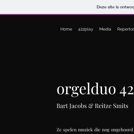
Deze site is ontw
Home
422play
Media
Repertoi
orgelduo 42
Bart Jacobs & Reitze Smits
Ze spelen muziek die nog ongehoord 