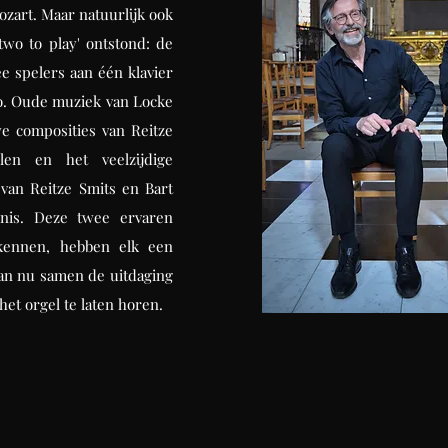
zart. Maar natuurlijk ook
two to play' ontstond: de
e spelers aan één klavier
uo. Oude muziek van Locke
we composities van Reitze
jlen en het veelzijdige
van Reitze Smits en Bart
tenis. Deze twee ervaren
 kennen, hebben elk een
gaan nu samen de uitdaging
et orgel te laten horen.