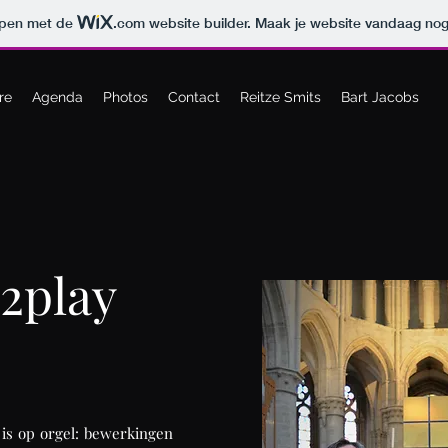
orpen met de
.com
website builder. Maak je website vandaag nog
re
Agenda
Photos
Contact
Reitze Smits
Bart Jacobs
2play
is op orgel: bewerkingen